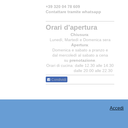
+39 320 04 78 609
Contattare tramite whatsapp
Orari d'apertura
Chiusura
:
Lunedì, Martedì e Domenica sera
Apertura
:
Domenica e sabato a pranzo e
dal mercoledì al sabato a cena
su
prenotazione
.
Orari di cucina: dalle 12.30 alle 14.30
dalle 20.00 alle 22.30
Condividi
Accedi